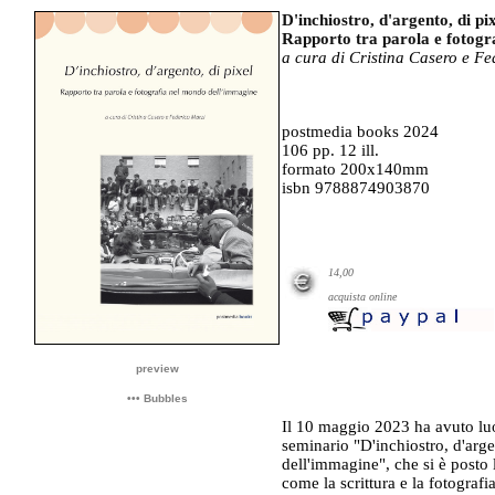
D'inchiostro, d'argento, di pi
Rapporto tra parola e fotogr
a cura di Cristina Casero e F
postmedia books 2024
106 pp. 12 ill.
formato 200x140mm
isbn 9788874903870
14,00
acquista online
preview
••• Bubbles
Il 10 maggio 2023 ha avuto luo
seminario "D'inchiostro, d'arge
dell'immagine", che si è posto l
come la scrittura e la fotograf